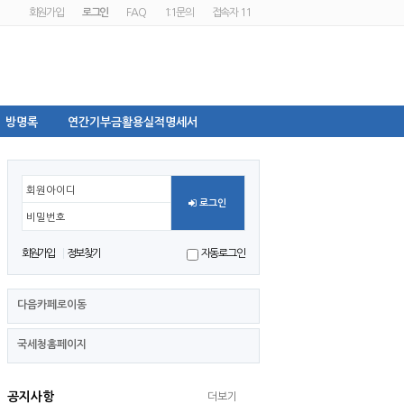
회원가입
로그인
FAQ
1:1문의
접속자 11
방명록
연간기부금활용실적명세서
회원아이디
로그인
비밀번호
회원가입
정보찾기
자동로그인
다음카페로이동
국세청홈페이지
공지사항
더보기