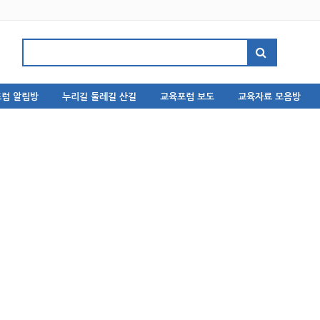
럼 알림방
누리길 둘레길 산길
교육포럼 보도
교육자료 모음방