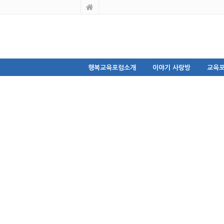
행복교육포럼소개
이야기 사랑방
교육포