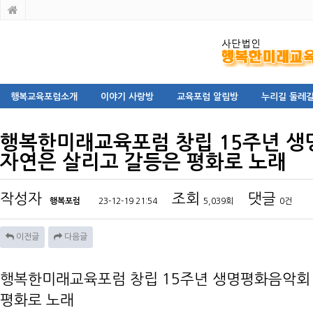
행복교육포럼소개
이야기 사랑방
교육포럼 알림방
누리길 둘레길
행복한미래교육포럼 창립 15주년 
자연은 살리고 갈등은 평화로 노래
작성자
조회
댓글
행복포럼
23-12-19 21:54
5,039회
0건
이전글
다음글
행복한미래교육포럼 창립 15주년 생명평화음악회
평화로 노래