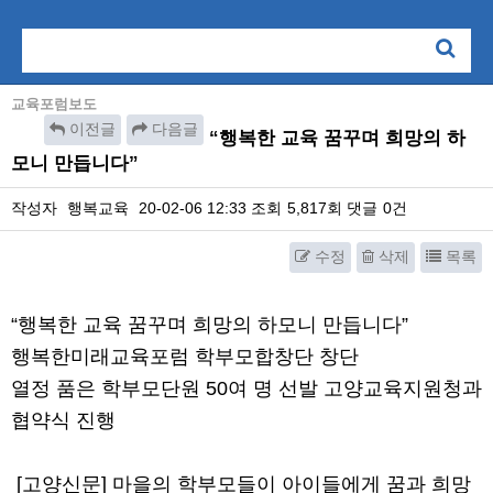
교육포럼보도
이전글
다음글
“행복한 교육 꿈꾸며 희망의 하
모니 만듭니다”
작성자
행복교육
20-02-06 12:33
조회
5,817회
댓글
0건
수정
삭제
목록
본문
“행복한 교육 꿈꾸며 희망의 하모니 만듭니다”
행복한미래교육포럼 학부모합창단 창단
열정 품은 학부모단원 50여 명 선발 고양교육지원청과
협약식 진행
[고양신문] 마을의 학부모들이 아이들에게 꿈과 희망