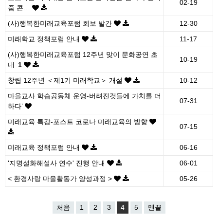
02-19
줌 콘…
(사)행복한미래교육포럼 회보 발간
12-30
미래학교 정책포럼 안내
11-17
(사)행복한미래교육포럼 12주년 맞이 문화공연 초
10-19
대
1
창립 12주년 ＜제1기 미래학교＞ 개설
10-12
마을교사 학습공동체 운영-버려진것들에 가치를 더
07-31
하다’
미래교육 특강-포스트 코로나 미래교육의 방향
07-15
미래교육 정책포럼 안내
06-16
'지명설화해설사 연수' 진행 안내
06-01
< 환경사랑 마을활동가 양성과정 >
05-26
처음
1
2
3
4
5
맨끝