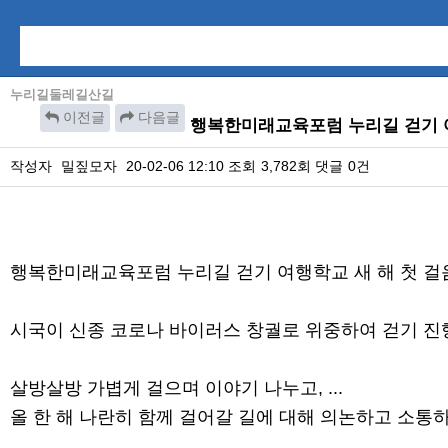
누리길둘레길산길
이전글
다음글
행복한미래교육포럼 누리길 걷기 여
작성자
밀짚모자
20-02-06 12:10
조회
3,782회
댓글
0건
본문
행복한미래교육포럼 누리길 걷기 여행학교 새 해 첫 걸음.
시국이 신종 코로나 바이러스 창궐로 위중하여 걷기 진행
살방살방 가볍게 걸으며 이야기 나누고, ...
올 한 해 나란히 함께 걸어갈 길에 대해 의논하고 소통