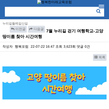
누리길둘레길산길
이전글
다음글
7월 누리길 걷기 여행학교-고양
땅이름 찾아 시간여행
작성자
행복포럼
22-07-22 16:47
조회
3,623회
댓글
0건
목록
본문