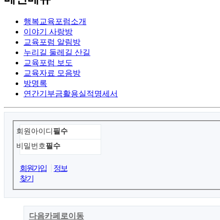
행복교육포럼소개
이야기 사랑방
교육포럼 알림방
누리길 둘레길 산길
교육포럼 보도
교육자료 모음방
방명록
연간기부금활용실적명세서
회원아이디
필수
비밀번호
필수
회원가입
정보
찾기
다음카페로이동