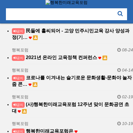
民들에 홀씨되어 - 고양 민주시민교육 강사 양성과
공지
정(기…
행복포럼
08-24
2021년 온라인 교육정책 컨퍼런스
공지
행복포럼
04-14
코로나를 이겨내는 슬기로운 문화생활-문화야 놀자
공지
줌 콘…
행복포럼
02-19
(사)행복한미래교육포럼 12주년 맞이 문화공연 초
공지
대
행복포럼
10-19
행복한미래교육포럼은
공지