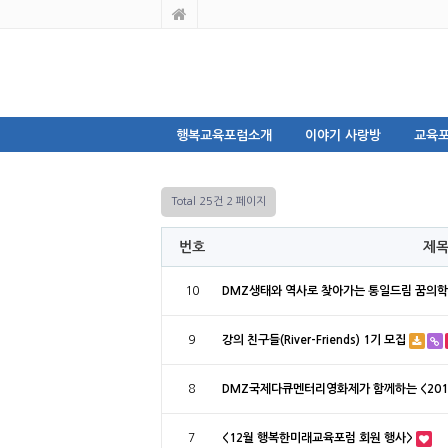
행복교육포럼소개
이야기 사랑방
교육포
Total 25건
2 페이지
번호
제
10
DMZ생태와 역사로 찾아가는 통일드림 꿈의
9
강의 친구들(River-Friends) 1기 모집
8
DMZ국제다큐멘터리영화제가 함께하는 <201
7
<12월 행복한미래교육포럼 회원 행사>