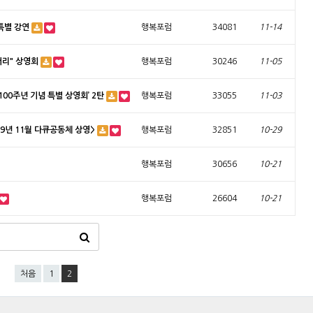
특별 강연
행복포럼
34081
11-14
터리" 상영회
행복포럼
30246
11-05
100주년 기념 특별 상영회’ 2탄
행복포럼
33055
11-03
9년 11월 다큐공동체 상영>
행복포럼
32851
10-29
행복포럼
30656
10-21
행복포럼
26604
10-21
처음
1
2