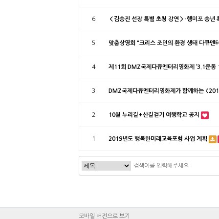
6
＜김승진 선장 특별 초청 강연＞-행미포 송년 
5
맞춤상영회 "크리스 조던의 환경 생태 다큐멘
4
제11회 DMZ국제다큐멘터리영화제 ‘3.1운동 
3
DMZ국제다큐멘터리영화제가 함께하는 <201
2
10월 누리길+산길걷기 여행학교 공지
1
2019년도 행복한미래교육포럼 사업 계획
모바일 버전으로 보기