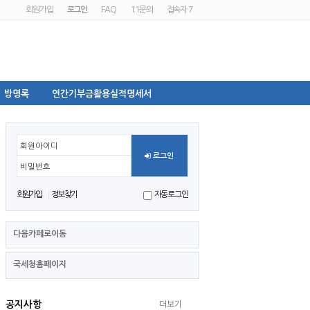
회원가입
로그인
FAQ
1:1문의
접속자 7
방명록
연간기부금활용실적명세서
회원아이디
로그인
비밀번호
회원가입
정보찾기
자동로그인
다음카페로이동
국세청홈페이지
공지사항
더보기