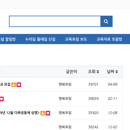
럼 알림방
누리길 둘레길 산길
교육포럼 보도
교육자료 모음방
목
글쓴이
조회
날짜
학교 모집
행복포럼
39701
04-09
행복포럼
38039
02-11
9년 12월 다큐공동체 상영>
행복포럼
35920
12-08
행복포럼
38242
12-02