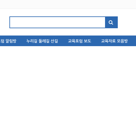
럼 알림방
누리길 둘레길 산길
교육포럼 보도
교육자료 모음방