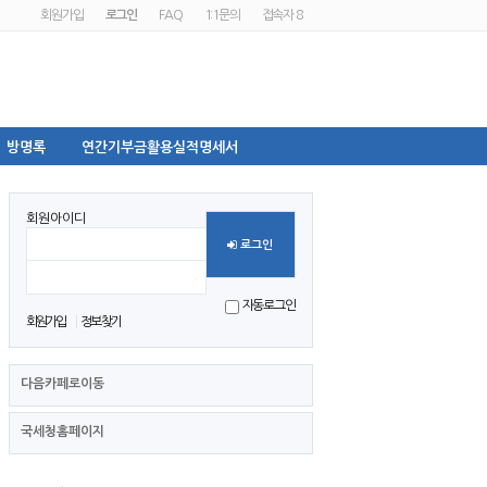
회원가입
로그인
FAQ
1:1문의
접속자 8
방명록
연간기부금활용실적명세서
회원아이디
로그인
비밀번호
자동로그인
회원가입
정보찾기
다음카페로이동
국세청홈페이지