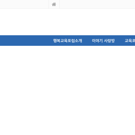
행복교육포럼소개
이야기 사랑방
교육포