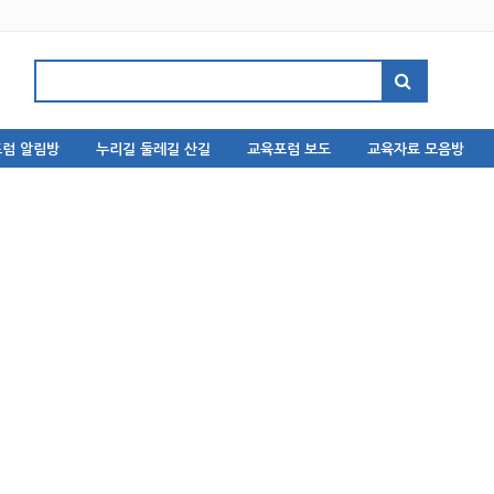
럼 알림방
누리길 둘레길 산길
교육포럼 보도
교육자료 모음방