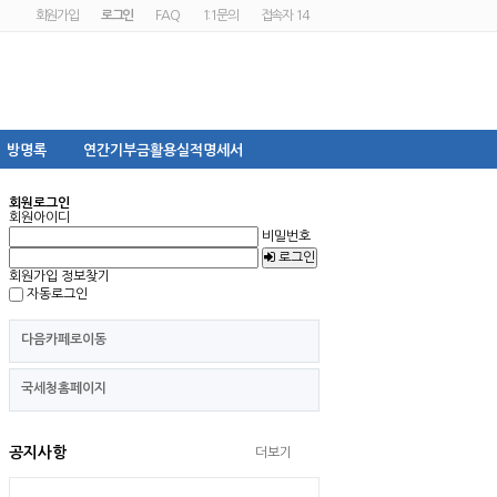
회원가입
로그인
FAQ
1:1문의
접속자 14
방명록
연간기부금활용실적명세서
회원로그인
회원아이디
비밀번호
로그인
회원가입
정보찾기
자동로그인
다음카페로이동
국세청홈페이지
공지사항
더보기