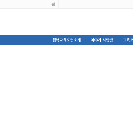
행복교육포럼소개
이야기 사랑방
교육포