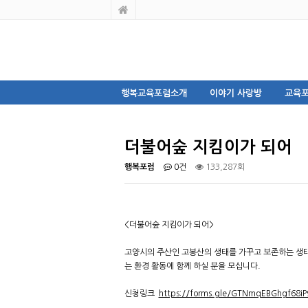
행복교육포럼소개
이야기 사랑방
교육포
더불어숲 지킴이가 되어
행복포럼
0건
133,287회
<더불어숲 지킴이가 되어>
고양시의 주산인 고봉산의 생태를 가꾸고 보존하는 생태
는 환경 활동에 함께 하실 분을 모십니다.
신청링크
https://forms.gle/GTNmqEBGhgf68iP