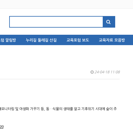
럼 알림방
누리길 둘레길 산길
교육포럼 보도
교육자료 모음방
24-04-18 11:08
모니터링 및 야생화 가꾸기 등, 동ㆍ식물의 생태를 알고 기후위기 시대에 숲이 주
99