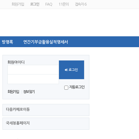
회원가입
로그인
FAQ
1:1문의
접속자 6
방명록
연간기부금활용실적명세서
회원아이디
로그인
비밀번호
자동로그인
회원가입
정보찾기
다음카페로이동
국세청홈페이지